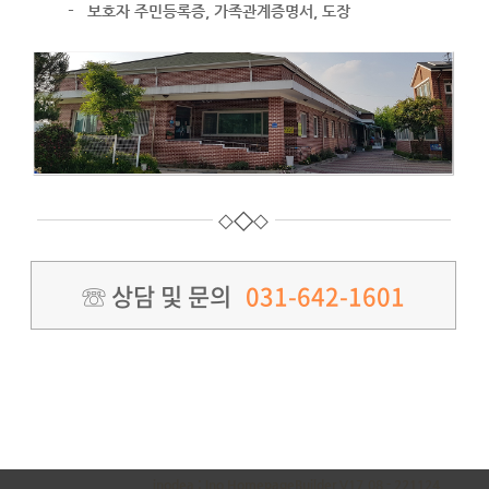
-
보호자 주민등록증, 가족관계증명서, 도장
◇
◇
◇
☏ 상담 및 문의
031-642-1601
inodea : Ino HomepageBuilder V17.08 - 221124